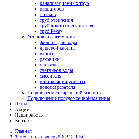
канализационных труб
радиаторов
стояков
труб отопления
труб полотенцесушителя
труб Рехау
Установка сантехники
фильтра для воды
душевой кабины
ванны
раковины
унитаза
счетчиков воды
смесителя
инсталляции унитаза
водонагревателя
Подключение стиральной машины
Подключение посудомоечной машины
Цены
Акции
Наши работы
Контакты
Главная
Замена водяных труб ХВС / ГВС