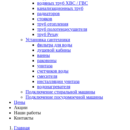
водяных труб ХВС / ГВС
канализационных труб
радиаторов
стояков
труб отопления
труб полотенцесушителя
труб Рехау
Установка сантехники
фильтра для воды
душевой кабины
ванны
раковины
унитаза
счетчиков воды
смесителя
инсталляции унитаза
водонагревателя
Подключение стиральной машины
Подключение посудомоечной машины
Цены
Акции
Наши работы
Контакты
Главная