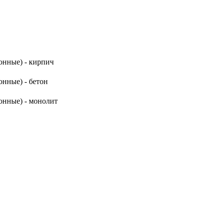
онные) - кирпич
нные) - бетон
онные) - монолит