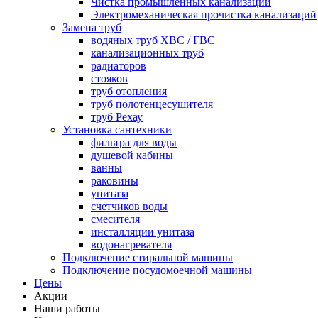
Чистка промышленных канализаций
Электромеханическая прочистка канализаций
Замена труб
водяных труб ХВС / ГВС
канализационных труб
радиаторов
стояков
труб отопления
труб полотенцесушителя
труб Рехау
Установка сантехники
фильтра для воды
душевой кабины
ванны
раковины
унитаза
счетчиков воды
смесителя
инсталляции унитаза
водонагревателя
Подключение стиральной машины
Подключение посудомоечной машины
Цены
Акции
Наши работы