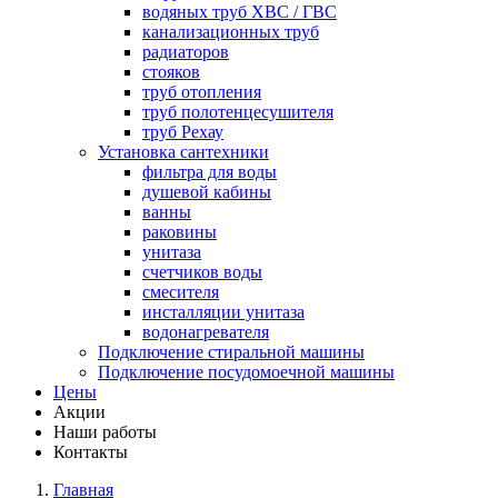
водяных труб ХВС / ГВС
канализационных труб
радиаторов
стояков
труб отопления
труб полотенцесушителя
труб Рехау
Установка сантехники
фильтра для воды
душевой кабины
ванны
раковины
унитаза
счетчиков воды
смесителя
инсталляции унитаза
водонагревателя
Подключение стиральной машины
Подключение посудомоечной машины
Цены
Акции
Наши работы
Контакты
Главная