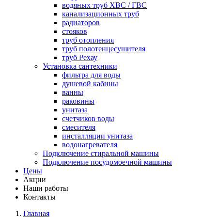
водяных труб ХВС / ГВС
канализационных труб
радиаторов
стояков
труб отопления
труб полотенцесушителя
труб Рехау
Установка сантехники
фильтра для воды
душевой кабины
ванны
раковины
унитаза
счетчиков воды
смесителя
инсталляции унитаза
водонагревателя
Подключение стиральной машины
Подключение посудомоечной машины
Цены
Акции
Наши работы
Контакты
Главная