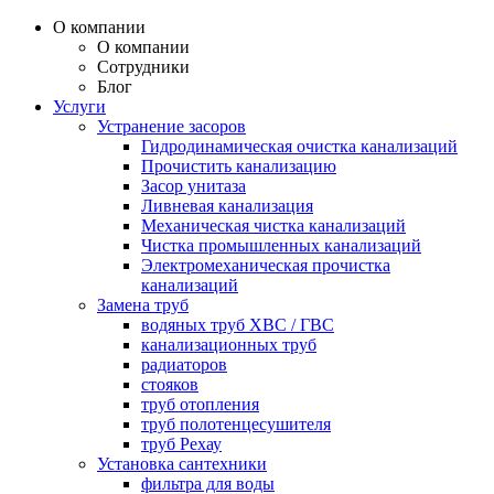
О компании
О компании
Сотрудники
Блог
Услуги
Устранение засоров
Гидродинамическая очистка канализаций
Прочистить канализацию
Засор унитаза
Ливневая канализация
Механическая чистка канализаций
Чистка промышленных канализаций
Электромеханическая прочистка
канализаций
Замена труб
водяных труб ХВС / ГВС
канализационных труб
радиаторов
стояков
труб отопления
труб полотенцесушителя
труб Рехау
Установка сантехники
фильтра для воды