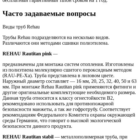
бесплатный гарантийный талон сроком на 1 год.
Часто задаваемые вопросы
Виды труб Rehau
Трубы Rehau
подразделяются на несколько видов.
Различаются они методами сшивки полиэтилена.
REHAU Rautitan pink
—
предназначены для монтажа систем отопления. Изготовлены
из полиэтиена молекулярно сшитого пероксидным методом
(RAU-PE-Xa). Труба представлена в лиловом цвете.
Наружный диаметр составляет — 16 мм, 20, 25, 32, 40, 50 и 63
мм. При монтаже Rehau Rautitan pink применяются фитинги и
другие оригинальные комплектующие необходимого размера.
Данная труба относится к классу огнестойкости B2,
рекомендовано использовать для противопожарной
безопасности манжеты, а так же гофротрубу. Cоответствует
рекомендациям Федерального Комитета охраны окружающей
среды Германии, что говорит о высокой экологической
безопасности данного продукта.
REHAU Rautitan stabil
— металлополимерная труба, при