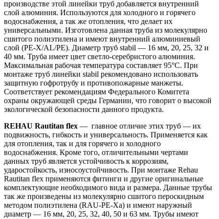
производстве этой линейки труб добавляется внутренний
слой алюминия. Используются для холодного и горячего
водоснабжения, а так же отопления, что делает их
универсальными. Изготовлена данная труба из молекулярно
сшитого полиэтилена и имеют внутренний алюминиевый
слой (PE-X/AL/PE). Диаметр труб stabil — 16 мм, 20, 25, 32 и
40 мм. Труба имеет цвет светло-серебристого алюминия.
Максимальная рабочая температура составляет 95°С. При
монтаже труб линейки stabil рекомендовано использовать
защитную гофротрубу и противопожарные манжеты.
Cоответствует рекомендациям Федерального Комитета
охраны окружающей среды Германии, что говорит о высокой
экологической безопасности данного продукта.
REHAU Rautitan flex
— главное отличие этих труб — их
подвижность, гибкость и универсальность. Применяется как
для отопления, так и для горячего и холодного
водоснабжения. Кроме того, отличительными чертами
данных труб является устойчивость к коррозиям,
ударостойкость, износоустойчивость. При монтаже Rehau
Rautitan flex применяются фитинги и другие оригинальные
комплектующие необходимого вида и размера. Данные трубы
так же произведены из молекулярно сшитого пероскидным
методом полиэтилена (RAU-PE-Xa) и имеют наружный
диаметр — 16 мм, 20, 25, 32, 40, 50 и 63 мм. Трубы имеют