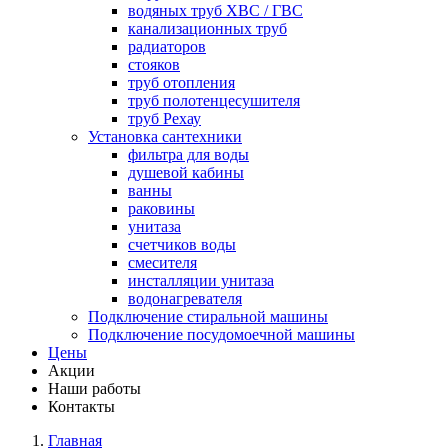
водяных труб ХВС / ГВС
канализационных труб
радиаторов
стояков
труб отопления
труб полотенцесушителя
труб Рехау
Установка сантехники
фильтра для воды
душевой кабины
ванны
раковины
унитаза
счетчиков воды
смесителя
инсталляции унитаза
водонагревателя
Подключение стиральной машины
Подключение посудомоечной машины
Цены
Акции
Наши работы
Контакты
Главная