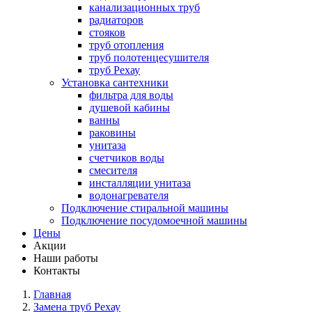
канализационных труб
радиаторов
стояков
труб отопления
труб полотенцесушителя
труб Рехау
Установка сантехники
фильтра для воды
душевой кабины
ванны
раковины
унитаза
счетчиков воды
смесителя
инсталляции унитаза
водонагревателя
Подключение стиральной машины
Подключение посудомоечной машины
Цены
Акции
Наши работы
Контакты
Главная
Замена труб Рехау