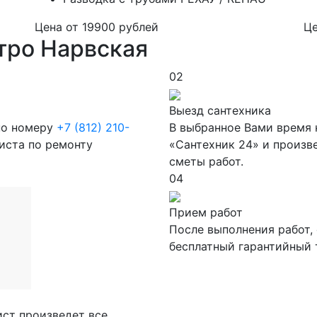
Цена от
19900
рублей
Ц
тро Нарвская
02
Выезд сантехника
 по номеру
+7 (812) 210-
В выбранное Вами время 
листа по ремонту
«Сантехник 24» и произв
сметы работ.
04
Прием работ
После выполнения работ,
бесплатный гарантийный т
ст произведет все