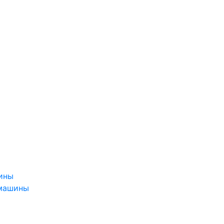
ины
 машины