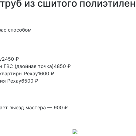
труб из сшитого полиэтилен
вас способом
у
2450 ₽
и ГВС (двойная точка)
4850 ₽
 квартиры Рехау
1600 ₽
ия Рехау
6500 ₽
вает выезд мастера — 900 ₽