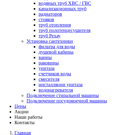
водяных труб ХВС / ГВС
канализационных труб
радиаторов
стояков
труб отопления
труб полотенцесушителя
труб Рехау
Установка сантехники
фильтра для воды
душевой кабины
ванны
раковины
унитаза
счетчиков воды
смесителя
инсталляции унитаза
водонагревателя
Подключение стиральной машины
Подключение посудомоечной машины
Цены
Акции
Наши работы
Контакты
Главная