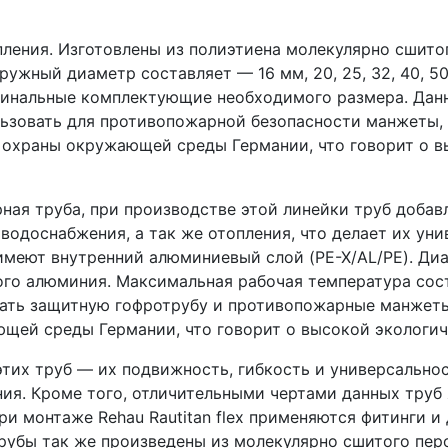
ления. Изготовлены из полиэтиена молекулярно сшито
ружный диаметр составляет — 16 мм, 20, 25, 32, 40, 50
гинальные комплектующие необходимого размера. Данн
ьзовать для противопожарной безопасности манжеты, 
охраны окружающей среды Германии, что говорит о в
ая труба, при производстве этой линейки труб добав
водоснабжения, а так же отопления, что делает их ун
меют внутренний алюминиевый слой (PE-X/AL/PE). Диаме
ого алюминия. Максимальная рабочая температура сос
овать защитную гофротрубу и противопожарные манжет
щей среды Германии, что говорит о высокой экологич
тих труб — их подвижность, гибкость и универсальнос
ния. Кроме того, отличительными чертами данных труб
ри монтаже Rehau Rautitan flex применяются фитинги 
трубы так же произведены из молекулярно сшитого пе