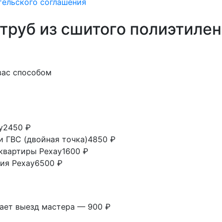
тельского соглашения
труб из сшитого полиэтилен
вас способом
у
2450 ₽
и ГВС (двойная точка)
4850 ₽
 квартиры Рехау
1600 ₽
ия Рехау
6500 ₽
вает выезд мастера — 900 ₽