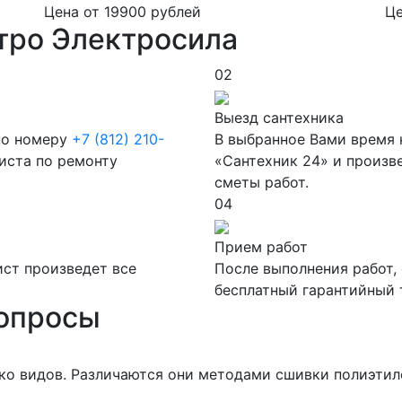
Цена от
19900
рублей
Ц
тро Электросила
02
Выезд сантехника
 по номеру
+7 (812) 210-
В выбранное Вами время 
листа по ремонту
«Сантехник 24» и произв
сметы работ.
04
Прием работ
ст произведет все
После выполнения работ,
бесплатный гарантийный т
вопросы
ко видов. Различаются они методами сшивки полиэтил