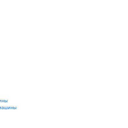
ины
 машины