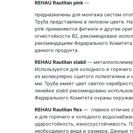
REHAU Rautitan pink
—
предназначены для монтажа систем отоп
Труба представлена в лиловом цвете. На
pink применяются фитинги и другие ори
огнестойкости B2, рекомендовано испол
рекомендациям Федерального Комитета 
данного продукта.
REHAU Rautitan stabil
— металлополимерн
Используются для холодного и горячего 
из молекулярно сшитого полиэтилена и и
мм. Труба имеет цвет светло-серебрист
линейки stabil рекомендовано использ
Федерального Комитета охраны окружаю
REHAU Rautitan flex
— главное отличие э
и для горячего и холодного водоснабже
ударостойкость, износоустойчивость. П
необходимого вида и размера. Данные 