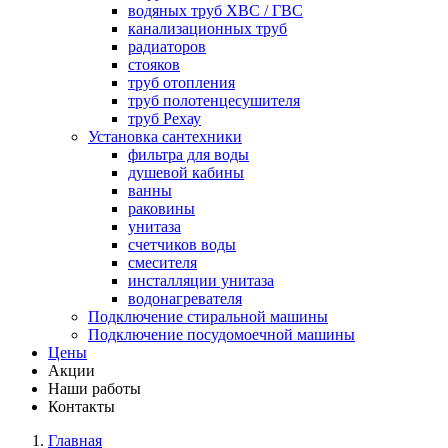
водяных труб ХВС / ГВС
канализационных труб
радиаторов
стояков
труб отопления
труб полотенцесушителя
труб Рехау
Установка сантехники
фильтра для воды
душевой кабины
ванны
раковины
унитаза
счетчиков воды
смесителя
инсталляции унитаза
водонагревателя
Подключение стиральной машины
Подключение посудомоечной машины
Цены
Акции
Наши работы
Контакты
Главная