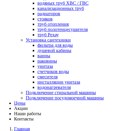
водяных труб ХВС / ГВС
канализационных труб
радиаторов
стояков
труб отопления
труб полотенцесушителя
труб Рехау
Установка сантехники
фильтра для воды
душевой кабины
ванны
раковины
унитаза
счетчиков воды
смесителя
инсталляции унитаза
водонагревателя
Подключение стиральной машины
Подключение посудомоечной машины
Цены
Акции
Наши работы
Контакты
Главная