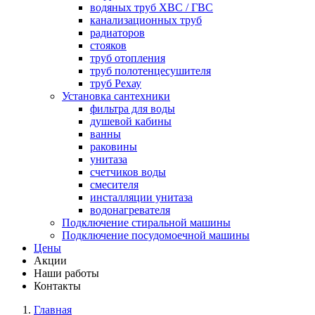
водяных труб ХВС / ГВС
канализационных труб
радиаторов
стояков
труб отопления
труб полотенцесушителя
труб Рехау
Установка сантехники
фильтра для воды
душевой кабины
ванны
раковины
унитаза
счетчиков воды
смесителя
инсталляции унитаза
водонагревателя
Подключение стиральной машины
Подключение посудомоечной машины
Цены
Акции
Наши работы
Контакты
Главная