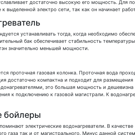
буславливает достаточно высокую его мощность. Для п
к выделенной электро сети, так как он начинает работ
греватель
дуется устанавливать тогда, когда необходимо обесп
пительный бак обеспечивает стабильность температуры
тэн значительно меньшей мощности.
тся проточная газовая колонка. Проточная вода проход
ция достаточно компактна и подходит для размещения
донагревателями, это большая мощность и дешевизна 
ения к подключению к газовой магистрали. К водонагр
е бойлеры
поминают электрические водонагреватели. В качестве 
го газа так и от магистрального. Минус данной систе