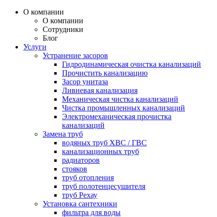
О компании
О компании
Сотрудники
Блог
Услуги
Устранение засоров
Гидродинамическая очистка канализаций
Прочистить канализацию
Засор унитаза
Ливневая канализация
Механическая чистка канализаций
Чистка промышленных канализаций
Электромеханическая прочистка
канализаций
Замена труб
водяных труб ХВС / ГВС
канализационных труб
радиаторов
стояков
труб отопления
труб полотенцесушителя
труб Рехау
Установка сантехники
фильтра для воды