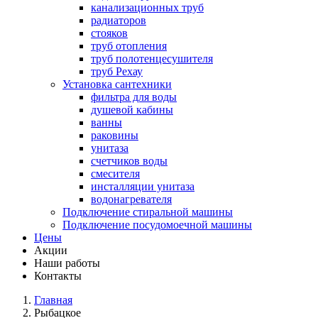
канализационных труб
радиаторов
стояков
труб отопления
труб полотенцесушителя
труб Рехау
Установка сантехники
фильтра для воды
душевой кабины
ванны
раковины
унитаза
счетчиков воды
смесителя
инсталляции унитаза
водонагревателя
Подключение стиральной машины
Подключение посудомоечной машины
Цены
Акции
Наши работы
Контакты
Главная
Рыбацкое