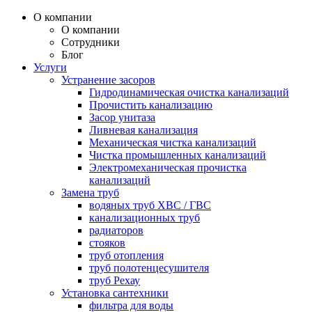
О компании
О компании
Сотрудники
Блог
Услуги
Устранение засоров
Гидродинамическая очистка канализаций
Прочистить канализацию
Засор унитаза
Ливневая канализация
Механическая чистка канализаций
Чистка промышленных канализаций
Электромеханическая прочистка
канализаций
Замена труб
водяных труб ХВС / ГВС
канализационных труб
радиаторов
стояков
труб отопления
труб полотенцесушителя
труб Рехау
Установка сантехники
фильтра для воды