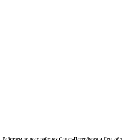
Работаем во всех районах Санкт-Петербурга и Лен. обл.