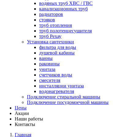
водяных труб ХВС / ГВС
канализационных труб
радиаторов
стояков
труб отопления
труб полотенцесушителя
труб Рехау
Установка сантехники
фильтра для воды
душевой кабины
ванны
раковины
унитаза
счетчиков воды
смесителя
инсталляции унитаза
водонагревателя
Подключение стиральной машины
Подключение посудомоечной машины
Цены
Акции
Наши работы
Контакты
Главная