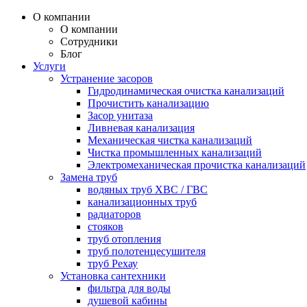
О компании
О компании
Сотрудники
Блог
Услуги
Устранение засоров
Гидродинамическая очистка канализаций
Прочистить канализацию
Засор унитаза
Ливневая канализация
Механическая чистка канализаций
Чистка промышленных канализаций
Электромеханическая прочистка канализаций
Замена труб
водяных труб ХВС / ГВС
канализационных труб
радиаторов
стояков
труб отопления
труб полотенцесушителя
труб Рехау
Установка сантехники
фильтра для воды
душевой кабины