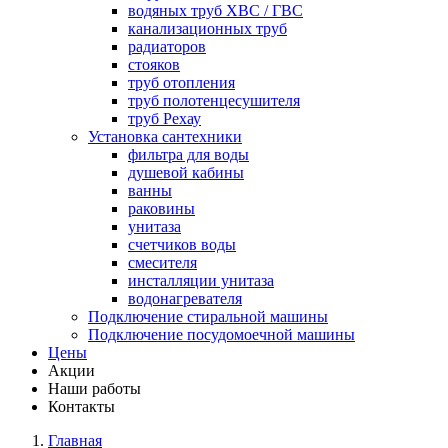
водяных труб ХВС / ГВС
канализационных труб
радиаторов
стояков
труб отопления
труб полотенцесушителя
труб Рехау
Установка сантехники
фильтра для воды
душевой кабины
ванны
раковины
унитаза
счетчиков воды
смесителя
инсталляции унитаза
водонагревателя
Подключение стиральной машины
Подключение посудомоечной машины
Цены
Акции
Наши работы
Контакты
Главная