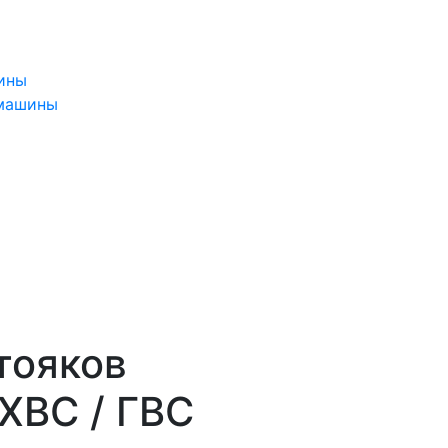
ины
 машины
тояков
ХВС / ГВС