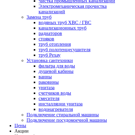
Чистка промышленных канализаций
Электромеханическая прочистка
канализаций
Замена труб
водяных труб ХВС / ГВС
канализационных труб
радиаторов
стояков
труб отопления
труб полотенцесушителя
труб Рехау
Установка сантехники
фильтра для воды
душевой кабины
ванны
раковины
унитаза
счетчиков воды
смесителя
инсталляции унитаза
водонагревателя
Подключение стиральной машины
Подключение посудомоечной машины
Цены
Акции