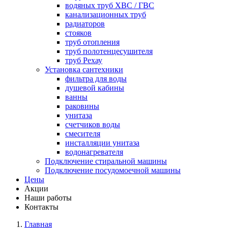
водяных труб ХВС / ГВС
канализационных труб
радиаторов
стояков
труб отопления
труб полотенцесушителя
труб Рехау
Установка сантехники
фильтра для воды
душевой кабины
ванны
раковины
унитаза
счетчиков воды
смесителя
инсталляции унитаза
водонагревателя
Подключение стиральной машины
Подключение посудомоечной машины
Цены
Акции
Наши работы
Контакты
Главная