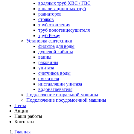
водяных труб ХВС / ГВС
канализационных труб
радиаторов
стояков
труб отопления
труб полотенцесушителя
труб Рехау
Установка сантехники
фильтра для воды
душевой кабины
ванны
раковины
унитаза
счетчиков воды
смесителя
инсталляции унитаза
водонагревателя
Подключение стиральной машины
Подключение посудомоечной машины
Цены
Акции
Наши работы
Контакты
Главная