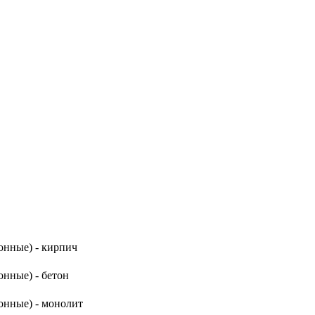
онные) - кирпич
нные) - бетон
онные) - монолит