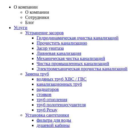
О компании
О компании
Сотрудники
Блог
Услуги
Устранение засоров
Гидродинамическая очистка канализаций
Прочистить канализацию
Засор унитаза
Ливневая канализация
Механическая чистка канализаций
Чистка промышленных канализаций
Электромеханическая прочистка канализаций
Замена труб
водяных труб ХВС / ГВС
канализационных труб
радиаторов
стояков
труб отопления
труб полотенцесушителя
труб Рехау
Установка сантехники
фильтра для воды
душевой кабины