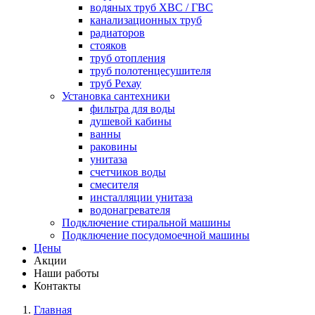
водяных труб ХВС / ГВС
канализационных труб
радиаторов
стояков
труб отопления
труб полотенцесушителя
труб Рехау
Установка сантехники
фильтра для воды
душевой кабины
ванны
раковины
унитаза
счетчиков воды
смесителя
инсталляции унитаза
водонагревателя
Подключение стиральной машины
Подключение посудомоечной машины
Цены
Акции
Наши работы
Контакты
Главная