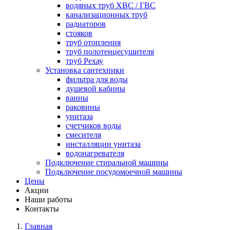
водяных труб ХВС / ГВС
канализационных труб
радиаторов
стояков
труб отопления
труб полотенцесушителя
труб Рехау
Установка сантехники
фильтра для воды
душевой кабины
ванны
раковины
унитаза
счетчиков воды
смесителя
инсталляции унитаза
водонагревателя
Подключение стиральной машины
Подключение посудомоечной машины
Цены
Акции
Наши работы
Контакты
Главная