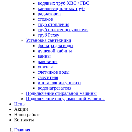
водяных труб ХВС / ГВС
канализационных труб
радиаторов
стояков
труб отопления
труб полотенцесушителя
труб Рехау
Установка сантехники
фильтра для воды
душевой кабины
ванны
раковины
унитаза
счетчиков воды
смесителя
инсталляции унитаза
водонагревателя
Подключение стиральной машины
Подключение посудомоечной машины
Цены
Акции
Наши работы
Контакты
Главная