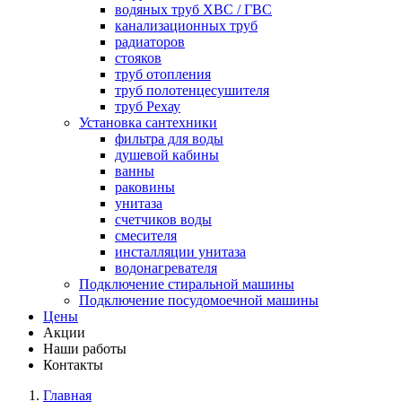
водяных труб ХВС / ГВС
канализационных труб
радиаторов
стояков
труб отопления
труб полотенцесушителя
труб Рехау
Установка сантехники
фильтра для воды
душевой кабины
ванны
раковины
унитаза
счетчиков воды
смесителя
инсталляции унитаза
водонагревателя
Подключение стиральной машины
Подключение посудомоечной машины
Цены
Акции
Наши работы
Контакты
Главная