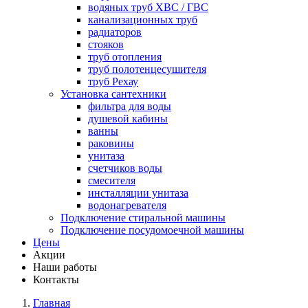
водяных труб ХВС / ГВС
канализационных труб
радиаторов
стояков
труб отопления
труб полотенцесушителя
труб Рехау
Установка сантехники
фильтра для воды
душевой кабины
ванны
раковины
унитаза
счетчиков воды
смесителя
инсталляции унитаза
водонагревателя
Подключение стиральной машины
Подключение посудомоечной машины
Цены
Акции
Наши работы
Контакты
Главная