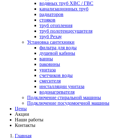
водяных труб ХВС / ГВС
канализационных труб
радиаторов
стояков
труб отопления
труб полотенцесушителя
труб Рехау
Установка сантехники
фильтра для воды
душевой кабины
ванны
раковины
унитаза
счетчиков воды
смесителя
инсталляции унитаза
водонагревателя
Подключение стиральной машины
Подключение посудомоечной машины
Цены
Акции
Наши работы
Контакты
Главная