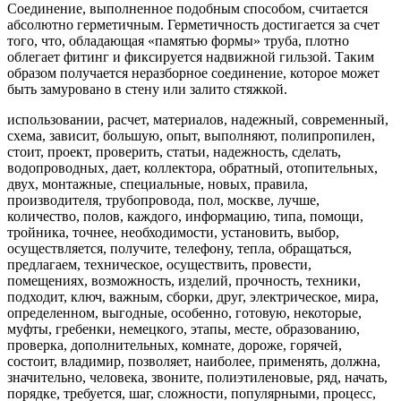
Соединение, выполненное подобным способом, считается
абсолютно герметичным. Герметичность достигается за счет
того, что, обладающая «памятью формы» труба, плотно
облегает фитинг и фиксируется надвижной гильзой. Таким
образом получается неразборное соединение, которое может
быть замуровано в стену или залито стяжкой.
использовании, расчет, материалов, надежный, современный,
схема, зависит, большую, опыт, выполняют, полипропилен,
стоит, проект, проверить, статьи, надежность, сделать,
водопроводных, дает, коллектора, обратный, отопительных,
двух, монтажные, специальные, новых, правила,
производителя, трубопровода, пол, москве, лучше,
количество, полов, каждого, информацию, типа, помощи,
тройника, точнее, необходимости, установить, выбор,
осуществляется, получите, телефону, тепла, обращаться,
предлагаем, техническое, осуществить, провести,
помещениях, возможность, изделий, прочность, техники,
подходит, ключ, важным, сборки, друг, электрическое, мира,
определенном, выгодные, особенно, готовую, некоторые,
муфты, гребенки, немецкого, этапы, месте, образованию,
проверка, дополнительных, комнате, дороже, горячей,
состоит, владимир, позволяет, наиболее, применять, должна,
значительно, человека, звоните, полиэтиленовые, ряд, начать,
порядке, требуется, шаг, сложности, популярными, процесс,