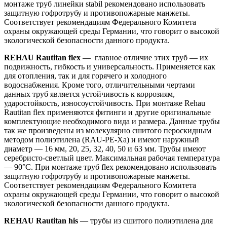
монтаже труб линейки stabil рекомендовано использовать
защитную гофротрубу и противопожарные манжеты.
Cоответствует рекомендациям Федерального Комитета
охраны окружающей среды Германии, что говорит о высокой
экологической безопасности данного продукта.
REHAU Rautitan flex
— главное отличие этих труб — их
подвижность, гибкость и универсальность. Применяется как
для отопления, так и для горячего и холодного
водоснабжения. Кроме того, отличительными чертами
данных труб является устойчивость к коррозиям,
ударостойкость, износоустойчивость. При монтаже Rehau
Rautitan flex применяются фитинги и другие оригинальные
комплектующие необходимого вида и размера. Данные трубы
так же произведены из молекулярно сшитого пероскидным
методом полиэтилена (RAU-PE-Xa) и имеют наружный
диаметр — 16 мм, 20, 25, 32, 40, 50 и 63 мм. Трубы имеют
серебристо-светлый цвет. Максимальная рабочая температура
— 90°С. При монтаже труб flex рекомендовано использовать
защитную гофротрубу и противопожарные манжеты.
Cоответствует рекомендациям Федерального Комитета
охраны окружающей среды Германии, что говорит о высокой
экологической безопасности данного продукта.
REHAU Rautitan his
— трубы из сшитого полиэтилена для