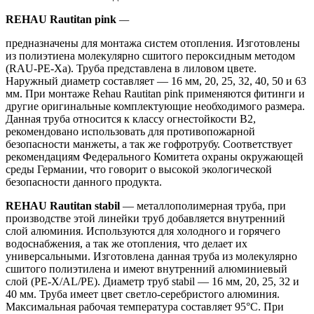
REHAU Rautitan pink
—
предназначены для монтажа систем отопления. Изготовлены
из полиэтиена молекулярно сшитого пероксидным методом
(RAU-PE-Xa). Труба представлена в лиловом цвете.
Наружный диаметр составляет — 16 мм, 20, 25, 32, 40, 50 и 63
мм. При монтаже Rehau Rautitan pink применяются фитинги и
другие оригинальные комплектующие необходимого размера.
Данная труба относится к классу огнестойкости B2,
рекомендовано использовать для противопожарной
безопасности манжеты, а так же гофротрубу. Cоответствует
рекомендациям Федерального Комитета охраны окружающей
среды Германии, что говорит о высокой экологической
безопасности данного продукта.
REHAU Rautitan stabil
— металлополимерная труба, при
производстве этой линейки труб добавляется внутренний
слой алюминия. Используются для холодного и горячего
водоснабжения, а так же отопления, что делает их
универсальными. Изготовлена данная труба из молекулярно
сшитого полиэтилена и имеют внутренний алюминиевый
слой (PE-X/AL/PE). Диаметр труб stabil — 16 мм, 20, 25, 32 и
40 мм. Труба имеет цвет светло-серебристого алюминия.
Максимальная рабочая температура составляет 95°С. При