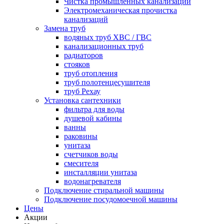
Чистка промышленных канализаций
Электромеханическая прочистка
канализаций
Замена труб
водяных труб ХВС / ГВС
канализационных труб
радиаторов
стояков
труб отопления
труб полотенцесушителя
труб Рехау
Установка сантехники
фильтра для воды
душевой кабины
ванны
раковины
унитаза
счетчиков воды
смесителя
инсталляции унитаза
водонагревателя
Подключение стиральной машины
Подключение посудомоечной машины
Цены
Акции