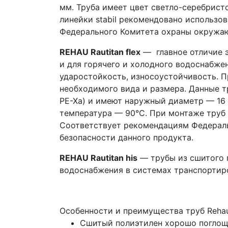
мм. Труба имеет цвет светло-серебрист
линейки stabil рекомендовано использ
Федерального Комитета охраны окружаю
REHAU Rautitan flex
— главное отличие э
и для горячего и холодного водоснабже
ударостойкость, износоустойчивость. П
необходимого вида и размера. Данные 
PE-Xa) и имеют наружный диаметр — 16 м
температура — 90°С. При монтаже труб
Cоответствует рекомендациям Федераль
безопасности данного продукта.
REHAU Rautitan his
— трубы из сшитого п
водоснабжения в системах транспортир
Особенности и преимущества труб Reha
Cшитый полиэтилен хорошо поглощ