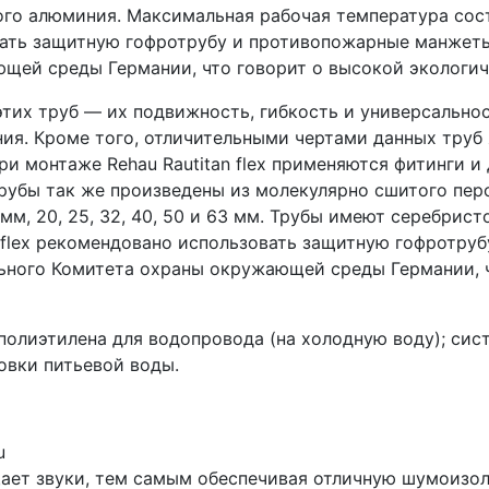
ого алюминия. Максимальная рабочая температура сос
овать защитную гофротрубу и противопожарные манжет
щей среды Германии, что говорит о высокой экологич
тих труб — их подвижность, гибкость и универсальнос
ния. Кроме того, отличительными чертами данных труб
ри монтаже Rehau Rautitan flex применяются фитинги 
трубы так же произведены из молекулярно сшитого пе
м, 20, 25, 32, 40, 50 и 63 мм. Трубы имеют серебрис
 flex рекомендовано использовать защитную гофротру
ного Комитета охраны окружающей среды Германии, ч
олиэтилена для водопровода (на холодную воду); сис
овки питьевой воды.
u
ает звуки, тем самым обеспечивая отличную шумоизо