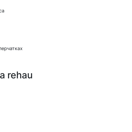
са
т
перчатках
а rehau