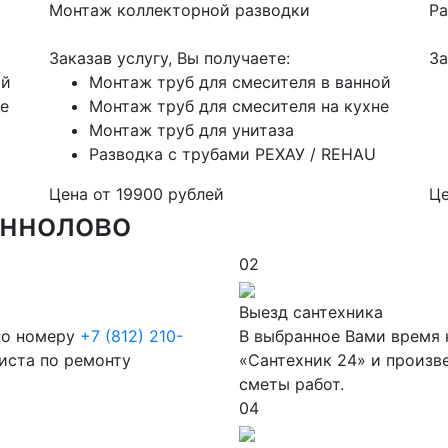
Монтаж коллекторной разводки
Ра
Заказав услугу, Вы получаете:
За
ой
Монтаж труб для смесителя в ванной
не
Монтаж труб для смесителя на кухне
Монтаж труб для унитаза
Разводка с трубами РЕХАУ / REHAU
Цена от
19900
рублей
Ц
Аннолово
02
Выезд сантехника
 по номеру
+7 (812) 210-
В выбранное Вами время 
листа по ремонту
«Сантехник 24» и произв
сметы работ.
04