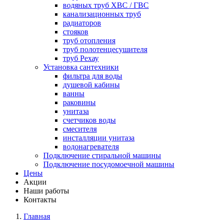
водяных труб ХВС / ГВС
канализационных труб
радиаторов
стояков
труб отопления
труб полотенцесушителя
труб Рехау
Установка сантехники
фильтра для воды
душевой кабины
ванны
раковины
унитаза
счетчиков воды
смесителя
инсталляции унитаза
водонагревателя
Подключение стиральной машины
Подключение посудомоечной машины
Цены
Акции
Наши работы
Контакты
Главная