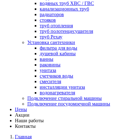
водяных труб ХВС / ГВС
канализационных труб
радиаторов
стояков
труб отопления
труб полотенцесушителя
труб Рехау
Установка сантехники
фильтра для воды
душевой кабины
ванны
раковины
унитаза
счетчиков воды
смесителя
инсталляции унитаза
водонагревателя
Подключение стиральной машины
Подключение посудомоечной машины
Цены
Акции
Наши работы
Контакты
Главная