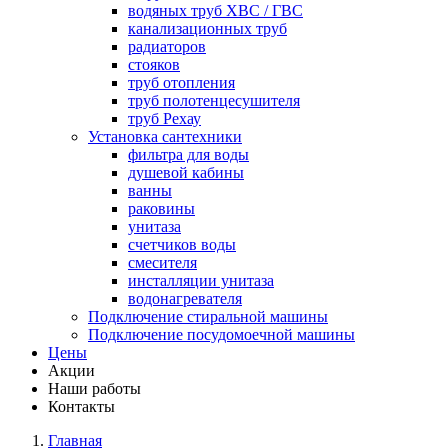
водяных труб ХВС / ГВС
канализационных труб
радиаторов
стояков
труб отопления
труб полотенцесушителя
труб Рехау
Установка сантехники
фильтра для воды
душевой кабины
ванны
раковины
унитаза
счетчиков воды
смесителя
инсталляции унитаза
водонагревателя
Подключение стиральной машины
Подключение посудомоечной машины
Цены
Акции
Наши работы
Контакты
Главная