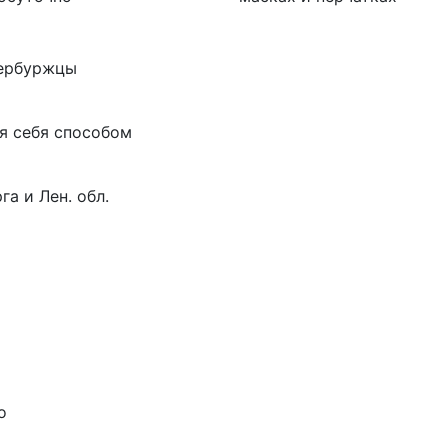
тербуржцы
я себя способом
а и Лен. обл.
о