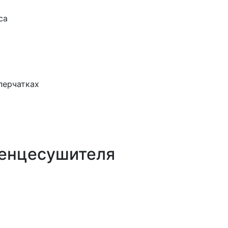
са
т
перчатках
отенцесушителя