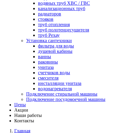
водяных труб ХВС / ГВС
канализационных труб
радиаторов
стояков
труб отопления
труб полотенцесушителя
труб Рехау
Установка сантехники
фильтра для воды
душевой кабины
ванны
раковины
унитаза
счетчиков воды
смесителя
инсталляции унитаза
водонагревателя
Подключение стиральной машины
Подключение посудомоечной машины
Цены
Акции
Наши работы
Контакты
Главная