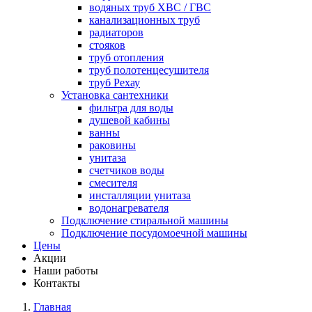
водяных труб ХВС / ГВС
канализационных труб
радиаторов
стояков
труб отопления
труб полотенцесушителя
труб Рехау
Установка сантехники
фильтра для воды
душевой кабины
ванны
раковины
унитаза
счетчиков воды
смесителя
инсталляции унитаза
водонагревателя
Подключение стиральной машины
Подключение посудомоечной машины
Цены
Акции
Наши работы
Контакты
Главная