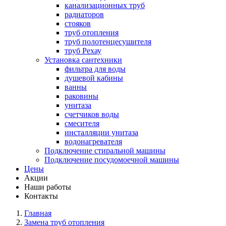
канализационных труб
радиаторов
стояков
труб отопления
труб полотенцесушителя
труб Рехау
Установка сантехники
фильтра для воды
душевой кабины
ванны
раковины
унитаза
счетчиков воды
смесителя
инсталляции унитаза
водонагревателя
Подключение стиральной машины
Подключение посудомоечной машины
Цены
Акции
Наши работы
Контакты
Главная
Замена труб отопления