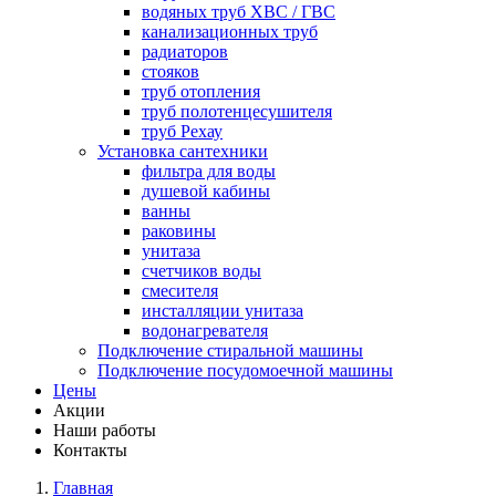
водяных труб ХВС / ГВС
канализационных труб
радиаторов
стояков
труб отопления
труб полотенцесушителя
труб Рехау
Установка сантехники
фильтра для воды
душевой кабины
ванны
раковины
унитаза
счетчиков воды
смесителя
инсталляции унитаза
водонагревателя
Подключение стиральной машины
Подключение посудомоечной машины
Цены
Акции
Наши работы
Контакты
Главная