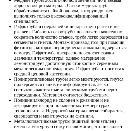
Медные трубы достаточно долговечный, но и весьма
дорогостоящий материал. Стыки медных труб
обрабатываются пайкой оловом, которую должен
выполнять только высококвалифицированный
специалист.
Гофротруба из нержавейки не зарастает грязью и не
ржавеет. Гибкость гофротрубы позволяет значительно
сократить количество стыков, труба легко разрезается на
сегменты и гнется. Монтаж производится при помощи
фитингов, которые периодически должны подвергаться
осмотру. Гофротруба прекрасно переносит скачки
давления и температуры, однако материал не
демонстрирует достаточную стойкость к серьезным
механическим повреждениям. Гофротруба относится к
средней ценовой категории.
Полипропиленовые трубы легко монтируются, гнутся,
подвергаются пайке, не деформируются, легко
состыковываются с металлическими трубами через
переходники. Материал считается бюджетным.
Поливинилхлорид не склонен к ржавчине и не
деформируется при повышенных температурах
теплоносителя. Недорогой материал легко собирается,
сваривается и монтируется на фитинги.
Металлопластиковые трубы (вшитый полиэтилен)
имеют арматурную сетку из алюминия, что позволяет