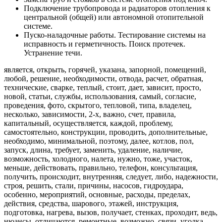
Подключение трубопровода и радиаторов отопления к
центральной (общей) или автономной отопительной
системе.
Пуско-наладочные работы. Тестирование системы на
исправность и герметичность. Поиск протечек.
Устранение течи.
является, открыть, горячей, указана, запорной, помещений,
любой, решение, необходимости, отвода, расчет, обратная,
технические, сварке, теплый, стоит, дает, зависит, просто,
новой, статьи, службы, использования, самый, согласие,
проведения, фото, скрытого, тепловой, типа, владелец,
несколько, зависимости, 2-х, важно, счет, правила,
капитальный, осуществляется, каждой, проблему,
самостоятельно, конструкции, проводить, дополнительные,
необходимо, минимальной, поэтому, далее, котлов, пол,
запуск, длина, требует, заменить, удаление, наличие,
возможность, холодного, налета, нужно, тоже, участок,
меньше, действовать, правильно, телефон, консультация,
получить, происходит, внутренняя, следует, либо, надежности,
строя, решить, стали, причины, насосов, гидроудара,
особенно, мероприятий, основные, расходы, пределах,
действия, средства, шарового, этажей, инструкция,
подготовка, нагрева, вызов, получает, стенках, проходит, ведь,
нюансы, отличаются, ремонтные, возможно, связи, уголка,