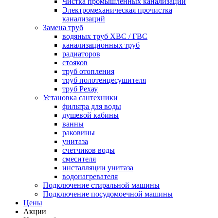
Чистка промышленных канализаций
Электромеханическая прочистка
канализаций
Замена труб
водяных труб ХВС / ГВС
канализационных труб
радиаторов
стояков
труб отопления
труб полотенцесушителя
труб Рехау
Установка сантехники
фильтра для воды
душевой кабины
ванны
раковины
унитаза
счетчиков воды
смесителя
инсталляции унитаза
водонагревателя
Подключение стиральной машины
Подключение посудомоечной машины
Цены
Акции