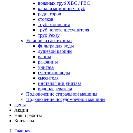
водяных труб ХВС / ГВС
канализационных труб
радиаторов
стояков
труб отопления
труб полотенцесушителя
труб Рехау
Установка сантехники
фильтра для воды
душевой кабины
ванны
раковины
унитаза
счетчиков воды
смесителя
инсталляции унитаза
водонагревателя
Подключение стиральной машины
Подключение посудомоечной машины
Цены
Акции
Наши работы
Контакты
Главная