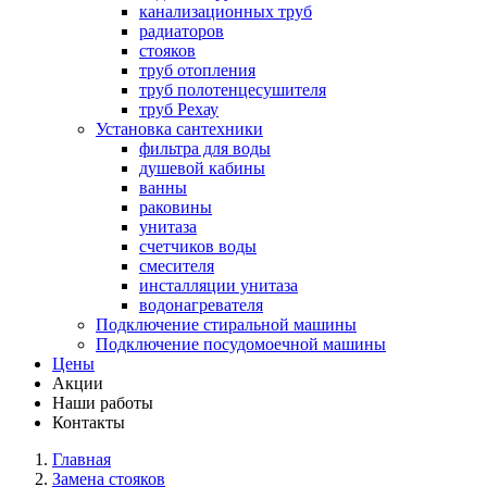
канализационных труб
радиаторов
стояков
труб отопления
труб полотенцесушителя
труб Рехау
Установка сантехники
фильтра для воды
душевой кабины
ванны
раковины
унитаза
счетчиков воды
смесителя
инсталляции унитаза
водонагревателя
Подключение стиральной машины
Подключение посудомоечной машины
Цены
Акции
Наши работы
Контакты
Главная
Замена стояков