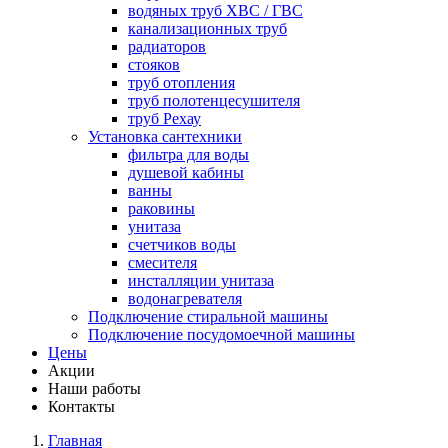
водяных труб ХВС / ГВС
канализационных труб
радиаторов
стояков
труб отопления
труб полотенцесушителя
труб Рехау
Установка сантехники
фильтра для воды
душевой кабины
ванны
раковины
унитаза
счетчиков воды
смесителя
инсталляции унитаза
водонагревателя
Подключение стиральной машины
Подключение посудомоечной машины
Цены
Акции
Наши работы
Контакты
Главная