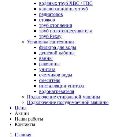
водяных труб ХВС / ГВС
канализационных труб
радиаторов
стояков
труб отопления
труб полотенцесушителя
труб Рехау
Установка сантехники
фильтра для воды
душевой кабины
ванны
раковины
унитаза
счетчиков воды
смесителя
инсталляции унитаза
водонагревателя
Подключение стиральной машины
Подключение посудомоечной машины
Цены
Акции
Наши работы
Контакты
Главная