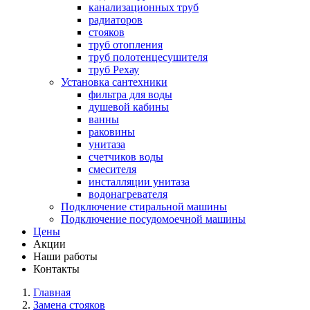
канализационных труб
радиаторов
стояков
труб отопления
труб полотенцесушителя
труб Рехау
Установка сантехники
фильтра для воды
душевой кабины
ванны
раковины
унитаза
счетчиков воды
смесителя
инсталляции унитаза
водонагревателя
Подключение стиральной машины
Подключение посудомоечной машины
Цены
Акции
Наши работы
Контакты
Главная
Замена стояков