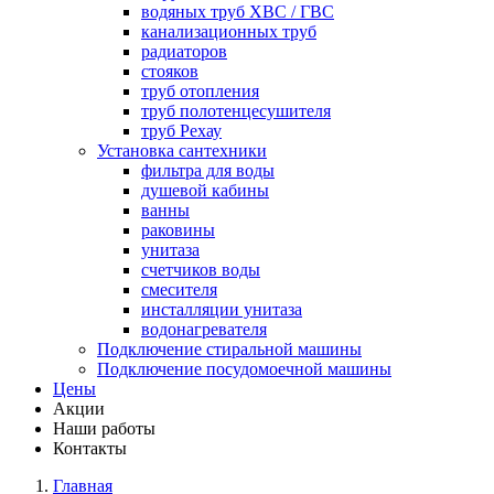
водяных труб ХВС / ГВС
канализационных труб
радиаторов
стояков
труб отопления
труб полотенцесушителя
труб Рехау
Установка сантехники
фильтра для воды
душевой кабины
ванны
раковины
унитаза
счетчиков воды
смесителя
инсталляции унитаза
водонагревателя
Подключение стиральной машины
Подключение посудомоечной машины
Цены
Акции
Наши работы
Контакты
Главная