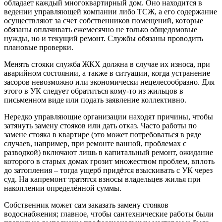
обладает каждый многоквартирный дом. Оно находится в
ведении управляющей компании либо ТСЖ, а его содержание
осуществляют за счет собственников помещений, которые
обязаны оплачивать ежемесячно не только общедомовые
нужды, но и текущий ремонт. Службы обязаны проводить
плановые проверки.
Менять стояки служба ЖКХ должна в случае их износа, при
аварийном состоянии, а также в ситуации, когда устранение
засоров невозможно или экономически нецелесообразно. Для
этого в УК следует обратиться кому-то из жильцов в
письменном виде или подать заявление коллективно.
Нередко управляющие организации находят причины, чтобы
затянуть замену стояков или дать отказ. Часто работы по
замене стояка в квартире (это может потребоваться в ряде
случаев, например, при ремонте ванной, проблемах с
разводкой) включают лишь в капитальный ремонт, ожидание
которого в старых домах грозит множеством проблем, вплоть
до затопления – тогда ущерб придётся взыскивать с УК через
суд. На капремонт тратятся взносы владельцев жилья при
накоплении определённой суммы.
Собственник может сам заказать замену стояков
водоснабжения; главное, чтобы сантехнические работы были