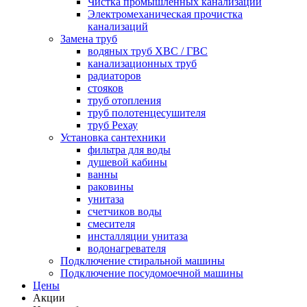
Чистка промышленных канализаций
Электромеханическая прочистка
канализаций
Замена труб
водяных труб ХВС / ГВС
канализационных труб
радиаторов
стояков
труб отопления
труб полотенцесушителя
труб Рехау
Установка сантехники
фильтра для воды
душевой кабины
ванны
раковины
унитаза
счетчиков воды
смесителя
инсталляции унитаза
водонагревателя
Подключение стиральной машины
Подключение посудомоечной машины
Цены
Акции